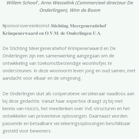
Willem Schoof , Arno Wesselink (Commercieel directeur De
Onderlingen), Wim de Boom
𝐒ponsorovereenkomst 𝐒𝐭𝐢𝐜𝐡𝐭𝐢𝐧𝐠 𝐌𝐞𝐞𝐫𝐠𝐞𝐧𝐞𝐫𝐚𝐭𝐢𝐞𝐡𝐨𝐟
𝐊𝐫𝐢𝐦𝐩𝐞𝐧𝐞𝐫𝐰𝐚𝐚𝐫𝐝 𝐞𝐧 𝐎.𝐕.𝐌. 𝐝𝐞 𝐎𝐧𝐝𝐞𝐫𝐥𝐢𝐧𝐠𝐞𝐧 𝐔.𝐀.
De Stichting Meergeneratiehof Krimpenerwaard en De
Onderlingen zijn een samenwerking aangegaan om de
ontwikkeling van toekomstbestendige woonhofjes te
ondersteunen. In deze woonvorm leven jong en oud samen, met
aandacht voor elkaar en de omgeving.
De Onderlingen sluit als coöperatieve verzekeraar naadloos aan
bij deze gedachte. Vanuit haar expertise draagt zij bij met
kennis van risico’s, het meedenken over VvE-structuren en het
ontwikkelen van preventieve oplossingen. Daarnaast worden
passende en betaalbare verzekeringsoplossingen beschikbaar
gesteld voor bewoners.