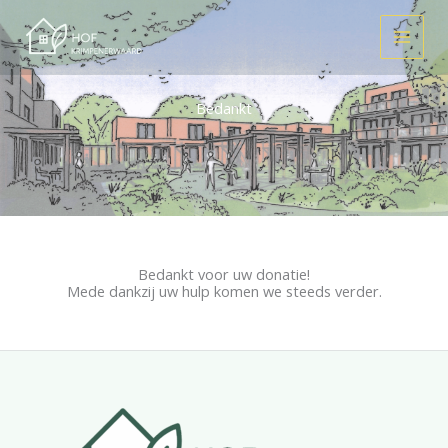
Ga
naar
de
inhoud
Bedankt
Bedankt voor uw donatie!
Mede dankzij uw hulp komen we steeds verder.